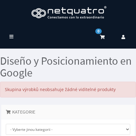
0
Přepnout
navigaci
Diseño y Posicionamiento en
Google
Skupina výrobků neobsahuje žádné viditelné produkty
KATEGORIE