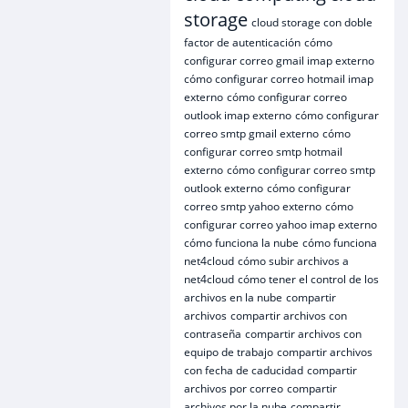
storage
cloud storage con doble
factor de autenticación
cómo
configurar correo gmail imap externo
cómo configurar correo hotmail imap
externo
cómo configurar correo
outlook imap externo
cómo configurar
correo smtp gmail externo
cómo
configurar correo smtp hotmail
externo
cómo configurar correo smtp
outlook externo
cómo configurar
correo smtp yahoo externo
cómo
configurar correo yahoo imap externo
cómo funciona la nube
cómo funciona
net4cloud
cómo subir archivos a
net4cloud
cómo tener el control de los
archivos en la nube
compartir
archivos
compartir archivos con
contraseña
compartir archivos con
equipo de trabajo
compartir archivos
con fecha de caducidad
compartir
archivos por correo
compartir
archivos por la nube
compartir