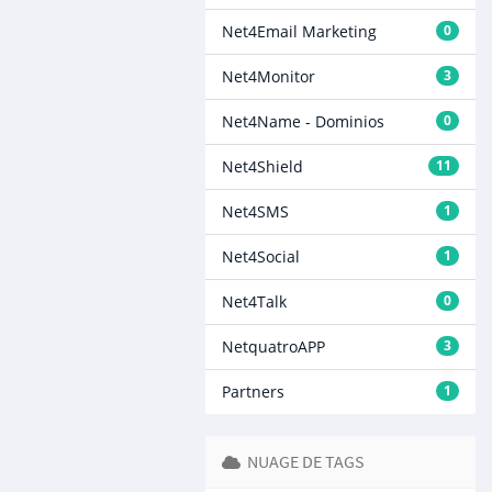
Net4Email Marketing
0
Net4Monitor
3
Net4Name - Dominios
0
Net4Shield
11
Net4SMS
1
Net4Social
1
Net4Talk
0
NetquatroAPP
3
Partners
1
NUAGE DE TAGS