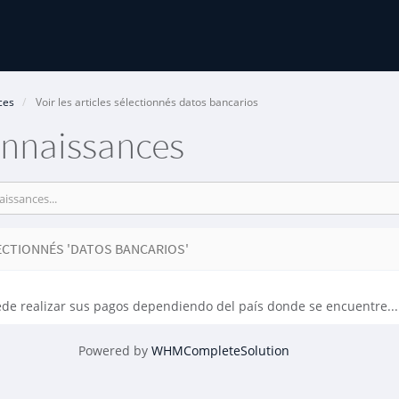
ces
Voir les articles sélectionnés datos bancarios
onnaissances
ECTIONNÉS 'DATOS BANCARIOS'
e realizar sus pagos dependiendo del país donde se encuentre...
Powered by
WHMCompleteSolution