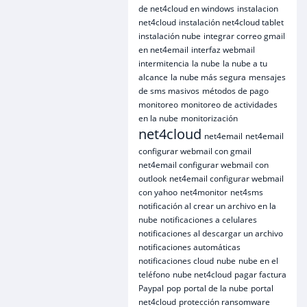
de net4cloud en windows
instalacion
net4cloud
instalación net4cloud tablet
instalación nube
integrar correo gmail
en net4email
interfaz webmail
intermitencia
la nube
la nube a tu
alcance
la nube más segura
mensajes
de sms masivos
métodos de pago
monitoreo
monitoreo de actividades
en la nube
monitorización
net4cloud
net4email
net4email
configurar webmail con gmail
net4email configurar webmail con
outlook
net4email configurar webmail
con yahoo
net4monitor
net4sms
notificación al crear un archivo en la
nube
notificaciones a celulares
notificaciones al descargar un archivo
notificaciones automáticas
notificaciones cloud
nube
nube en el
teléfono
nube net4cloud
pagar factura
Paypal
pop
portal de la nube
portal
net4cloud
protección ransomware