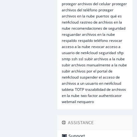
proteger archivos del celular
proteger
archivos del teléfono
proteger
archivos en la nube
puertos
qué es
net4cloud
rastreo de archivos en la
nube
recomendaciones de seguridad
resguardar archivos en la nube
respaldo
respaldo teléfono
revocar
acceso a la nube
revocar acceso a
usuario de net4cloud
seguridad
sftp
smtp
ssh
ssl
subir archivos a la nube
subir archivos manualmente a la nube
subir archivos por el portal de
net4cloud
suspender el acceso de
archivos a un usuario en net4cloud
tableta
TOTP
trazabilidad de archivos
en la nube
two factor authenticator
webmail netquatro
ASSISTANCE
Support