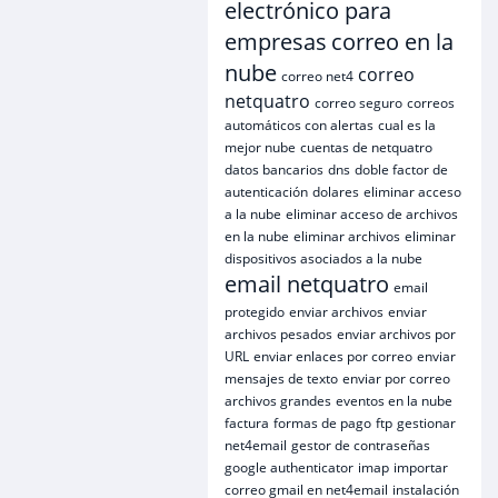
electrónico para
empresas
correo en la
nube
correo
correo net4
netquatro
correo seguro
correos
automáticos con alertas
cual es la
mejor nube
cuentas de netquatro
datos bancarios
dns
doble factor de
autenticación
dolares
eliminar acceso
a la nube
eliminar acceso de archivos
en la nube
eliminar archivos
eliminar
dispositivos asociados a la nube
email netquatro
email
protegido
enviar archivos
enviar
archivos pesados
enviar archivos por
URL
enviar enlaces por correo
enviar
mensajes de texto
enviar por correo
archivos grandes
eventos en la nube
factura
formas de pago
ftp
gestionar
net4email
gestor de contraseñas
google authenticator
imap
importar
correo gmail en net4email
instalación