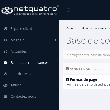
Basculer
la
navigation
Accueil
Base de connaissan
Espace client
Base de c
Magasin
Actualités
Base de connaissances
VOIR LES ARTICLES SÉL
État du réseau
Formas de pago
Formas de pago Usted pued
Affiliés
Contactez-nous