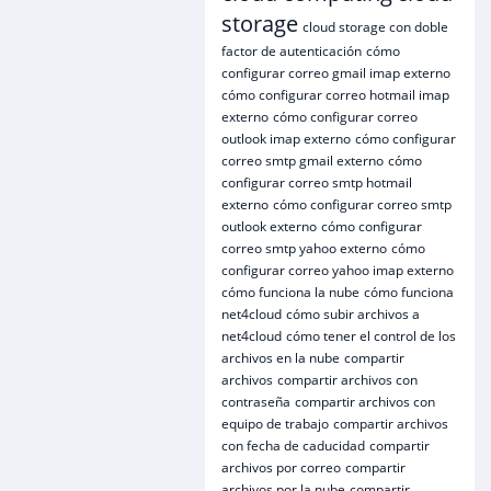
storage
cloud storage con doble
factor de autenticación
cómo
configurar correo gmail imap externo
cómo configurar correo hotmail imap
externo
cómo configurar correo
outlook imap externo
cómo configurar
correo smtp gmail externo
cómo
configurar correo smtp hotmail
externo
cómo configurar correo smtp
outlook externo
cómo configurar
correo smtp yahoo externo
cómo
configurar correo yahoo imap externo
cómo funciona la nube
cómo funciona
net4cloud
cómo subir archivos a
net4cloud
cómo tener el control de los
archivos en la nube
compartir
archivos
compartir archivos con
contraseña
compartir archivos con
equipo de trabajo
compartir archivos
con fecha de caducidad
compartir
archivos por correo
compartir
archivos por la nube
compartir