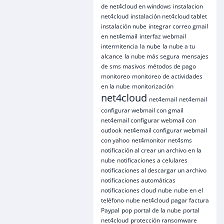
de net4cloud en windows
instalacion
net4cloud
instalación net4cloud tablet
instalación nube
integrar correo gmail
en net4email
interfaz webmail
intermitencia
la nube
la nube a tu
alcance
la nube más segura
mensajes
de sms masivos
métodos de pago
monitoreo
monitoreo de actividades
en la nube
monitorización
net4cloud
net4email
net4email
configurar webmail con gmail
net4email configurar webmail con
outlook
net4email configurar webmail
con yahoo
net4monitor
net4sms
notificación al crear un archivo en la
nube
notificaciones a celulares
notificaciones al descargar un archivo
notificaciones automáticas
notificaciones cloud
nube
nube en el
teléfono
nube net4cloud
pagar factura
Paypal
pop
portal de la nube
portal
net4cloud
protección ransomware