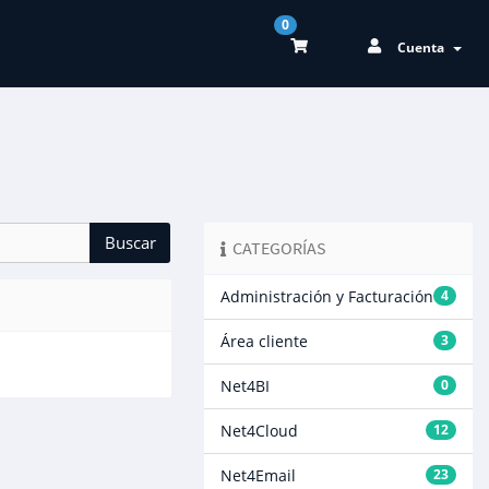
0
Cuenta
CATEGORÍAS
Administración y Facturación
4
Área cliente
3
Net4BI
0
Net4Cloud
12
Net4Email
23