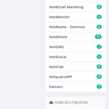
Net4Email Marketing
0
Net4Monitor
3
Net4Name - Dominios
0
Net4Shield
11
Net4SMS
1
Net4Social
1
Net4Talk
0
NetquatroAPP
3
Partners
1
NUBE DE ETIQUETAS