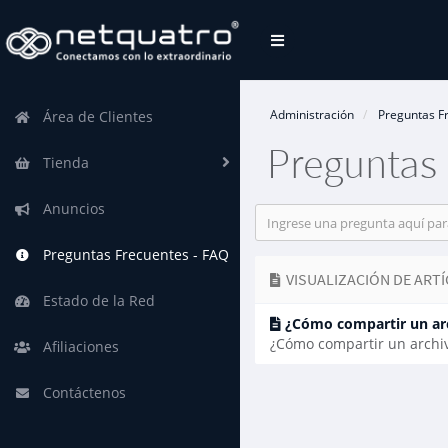
Alternar
Navegación
Administración
Preguntas F
Área de Clientes
Preguntas 
Tienda
Anuncios
Preguntas Frecuentes - FAQ
VISUALIZACIÓN DE ARTÍ
Estado de la Red
¿Cómo compartir un ar
¿Cómo compartir un archiv
Afiliaciones
Contáctenos