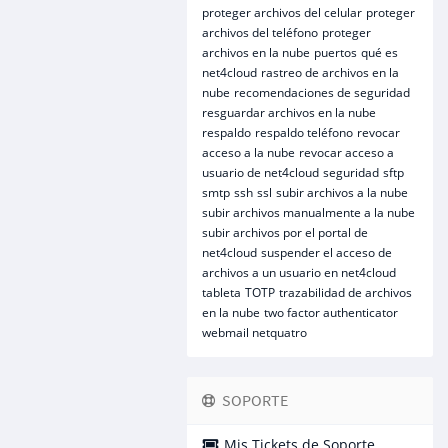
proteger archivos del celular
proteger
archivos del teléfono
proteger
archivos en la nube
puertos
qué es
net4cloud
rastreo de archivos en la
nube
recomendaciones de seguridad
resguardar archivos en la nube
respaldo
respaldo teléfono
revocar
acceso a la nube
revocar acceso a
usuario de net4cloud
seguridad
sftp
smtp
ssh
ssl
subir archivos a la nube
subir archivos manualmente a la nube
subir archivos por el portal de
net4cloud
suspender el acceso de
archivos a un usuario en net4cloud
tableta
TOTP
trazabilidad de archivos
en la nube
two factor authenticator
webmail netquatro
SOPORTE
Mis Tickets de Soporte