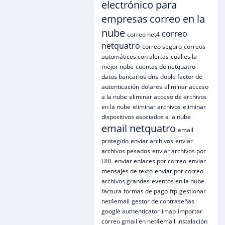
electrónico para
empresas
correo en la
nube
correo
correo net4
netquatro
correo seguro
correos
automáticos con alertas
cual es la
mejor nube
cuentas de netquatro
datos bancarios
dns
doble factor de
autenticación
dolares
eliminar acceso
a la nube
eliminar acceso de archivos
en la nube
eliminar archivos
eliminar
dispositivos asociados a la nube
email netquatro
email
protegido
enviar archivos
enviar
archivos pesados
enviar archivos por
URL
enviar enlaces por correo
enviar
mensajes de texto
enviar por correo
archivos grandes
eventos en la nube
factura
formas de pago
ftp
gestionar
net4email
gestor de contraseñas
google authenticator
imap
importar
correo gmail en net4email
instalación