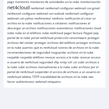
pago
monitoreo
monitoreo de actividades en la nube
monitorización
net4cloud
net4email
net4email configurar webmail con gmail
net4email configurar webmail con outlook
net4email configurar
webmail con yahoo
net4monitor
net4sms
notificación al crear un
archivo en la nube
notificaciones a celulares
notificaciones al
descargar un archivo
notificaciones automáticas
notificaciones cloud
nube
nube en el teléfono
nube net4cloud
pagar factura
Paypal
pop
portal de la nube
portal net4cloud
protección ransomware
proteger
archivos del celular
proteger archivos del teléfono
proteger archivos
en la nube
puertos
qué es net4cloud
rastreo de archivos en la nube
recomendaciones de seguridad
resguardar archivos en la nube
respaldo
respaldo teléfono
revocar acceso a la nube
revocar acceso
a usuario de net4cloud
seguridad
sftp
smtp
ssh
ssl
subir archivos a
la nube
subir archivos manualmente a la nube
subir archivos por el
portal de net4cloud
suspender el acceso de archivos a un usuario en
net4cloud
tableta
TOTP
trazabilidad de archivos en la nube
two
factor authenticator
webmail netquatro