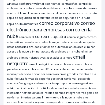
windows
configurar webmail con hotmail
contraseñas
control de
archivos de la nube
control de archivos en la nube
control del correo
control del email
copia de archivos en la nube
copia de correo oculta
copia de seguridad en el teléfono
copia de seguridad en la nube
correo corporativo
correo
copia oculta automática
electrónico para empresas
correo en la
nube
correo netquatro
correo net4
correo seguro
correos
automáticos con alertas
cual es la mejor nube
cuentas de netquatro
datos bancarios
dns
doble factor de autenticación
dolares
eliminar
acceso a la nube
eliminar acceso de archivos en la nube
eliminar
email
archivos
eliminar dispositivos asociados a la nube
netquatro
email protegido
enviar archivos
enviar archivos
pesados
enviar archivos por URL
enviar enlaces por correo
enviar
mensajes de texto
enviar por correo archivos grandes
eventos en la
nube
factura
formas de pago
ftp
gestionar net4email
gestor de
contraseñas
google authenticator
imap
importar correo gmail en
net4email
instalación de net4cloud en windows
instalacion net4cloud
instalación net4cloud tablet
instalación nube
integrar correo gmail en
net4email
interfaz webmail
intermitencia
la nube
la nube a tu
alcance
la nube más segura
mensajes de sms masivos
métodos de