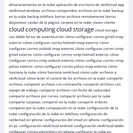
almacenamiento en la nube
aplicación de escritorio de net4cloud
app
net4cloud windows
archivos compartidos
archivos en la nube
backup
en la nube
backup teléfono
borrar archivos remotamente
borrar
dispositivo
caidas de la página
carpeta en la nube
claves
cliente
cloud computing
cloud storage
cloud storage
con doble factor de autenticación
cómo configurar correo gmail imap
externo
cómo configurar correo hotmail imap externo
cómo
configurar correo outlook imap externo
cómo configurar correo smtp
gmail externo
cómo configurar correo smtp hotmail externo
cómo
configurar correo smtp outlook externo
cómo configurar correo smtp
yahoo externo
cómo configurar correo yahoo imap externo
cómo
funciona la nube
cómo funciona net4cloud
cómo subir archivos a
net4cloud
cómo tener el control de los archivos en la nube
compartir
archivos
compartir archivos con contraseña
compartir archivos con
equipo de trabajo
compartir archivos con fecha de caducidad
compartir archivos por correo
compartir archivos por la nube
compartir carpetas
compartir en la nube
compartir enlaces
compartir por la nube
computación en la nube
configuración de la
nube
configuración de la nube en teléfono
configuración de
net4email en iphone
configuración del email en iphone
configuración
en pc
configuración net4cloud android
configuración net4cloud tablet
configurar correo electrónico en iphone
configurar la nube en