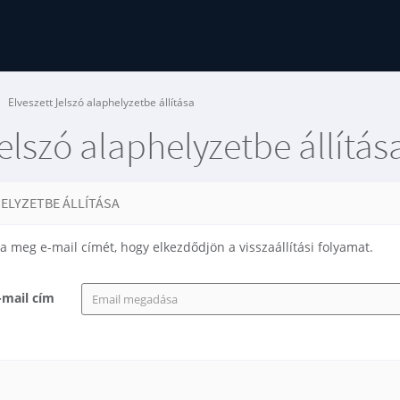
Elveszett Jelszó alaphelyzetbe állítása
elszó alaphelyzetbe állítás
ELYZETBE ÁLLÍTÁSA
dja meg e-mail címét, hogy elkezdődjön a visszaállítási folyamat.
-mail cím