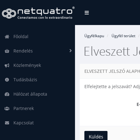
Váltás
a
navigációra
Ügyfélkapu
Ügyfél terület
Főoldal
Elveszett J
Rendelés
Közlemények
ELVESZETT JELSZÓ ALAPH
Tudásbázis
Elfelejtette a jelszavát? A
Hálózat állapota
E
Partnerek
Kapcsolat